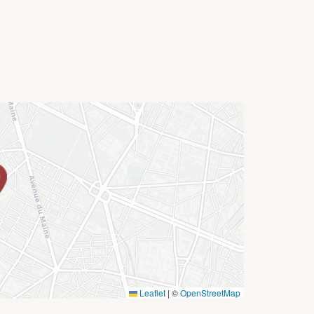
Leaflet
|
©
OpenStreetMap