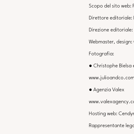
Scopo del sito web:
Direttore editorial
Direzione editorial
Webmaster, design:
Fotografia:
● Christophe Bielsa 
www.julioandco.co
● Agenzia Valex
www.valexagency.
Hosting web: Cendy
Rappresentante lega