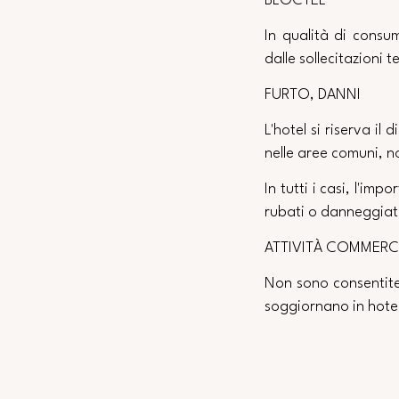
BLOCTEL
In qualità di consum
dalle sollecitazioni 
FURTO, DANNI
L'hotel si riserva il
nelle aree comuni, n
In tutti i casi, l'im
rubati o danneggiat
ATTIVITÀ COMMERCI
Non sono consentite 
soggiornano in hotel