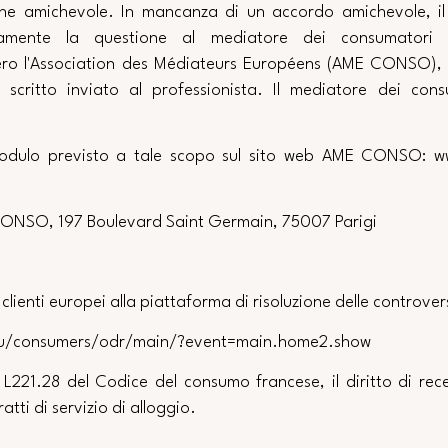
one amichevole. In mancanza di un accordo amichevole, i
itamente la questione al mediatore dei consumatori 
vero l'Association des Médiateurs Européens (AME CONSO), 
 scritto inviato al professionista. Il mediatore dei con
odulo previsto a tale scopo sul sito web AME CONSO: w
CONSO, 197 Boulevard Saint Germain, 75007 Parigi
i clienti europei alla piattaforma di risoluzione delle controver
.eu/consumers/odr/main/?event=main.home2.show
lo L221.28 del Codice del consumo francese, il diritto di r
atti di servizio di alloggio.