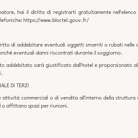
atore, hai il diritto di registrarti gratuitamente nell'elenco 
telefoniche: https://www.bloctel.gouv.fr/
 diritto di addebitare eventuali oggetti smarriti o rubati nelle
onché eventuali danni riscontrati durante il soggiorno.
porto addebitato sarà giustificato dall'hotel e proporzionato a
i.
ALE DI TERZI
attività commerciali o di vendita all'interno della struttura 
 o affittano spazi per riunioni.