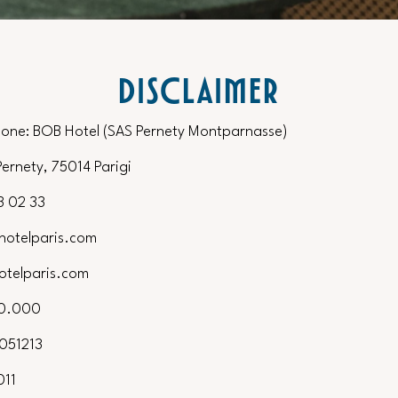
DISCLAIMER
ione: BOB Hotel (SAS Pernety Montparnasse)
Pernety, 75014 Parigi
3 02 33
hotelparis.com
otelparis.com
40.000
2051213
011