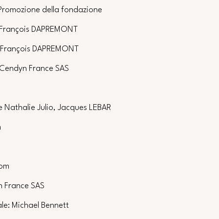
 Promozione della fondazione
e: François DAPREMONT
e: François DAPREMONT
 Cendyn France SAS
e Nathalie Julio, Jacques LEBAR
m
com
n France SAS
le: Michael Bennett