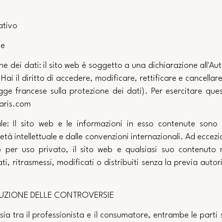
ativo
ne
ne dei dati: il sito web è soggetto a una dichiarazione all'Aut
Hai il diritto di accedere, modificare, rettificare e cancellare
egge francese sulla protezione dei dati). Per esercitare ques
aris.com
uale: Il sito web e le informazioni in esso contenute sono 
età intellettuale e dalle convenzioni internazionali. Ad eccez
i o per uso privato, il sito web e qualsiasi suo contenut
ati, ritrasmessi, modificati o distribuiti senza la previa autor
LUZIONE DELLE CONTROVERSIE
sia tra il professionista e il consumatore, entrambe le part